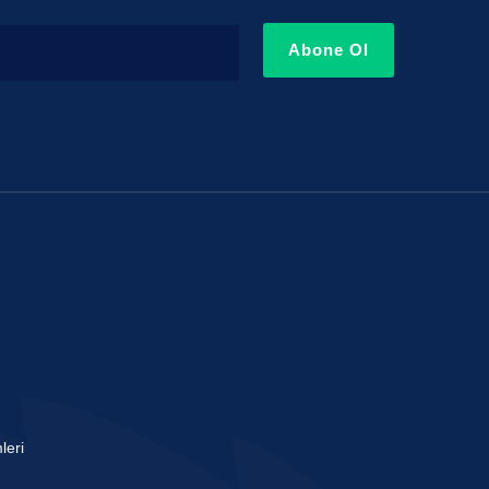
Abone Ol
leri