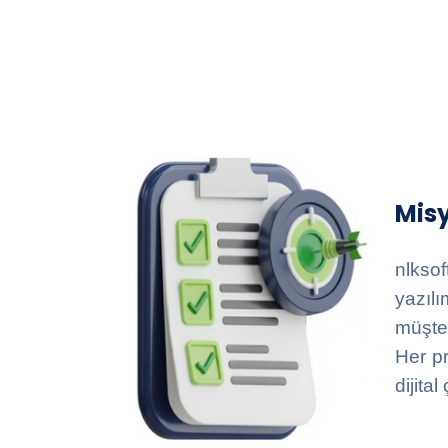
Mis
nlksof
yazıl
müşter
Her pr
dijita